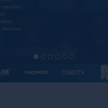
 servicios
tus
alties,
e derechos