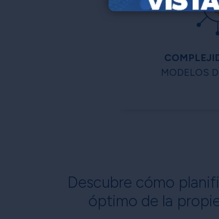
COMPLEJID
MODELOS D
Descubre cómo planific
óptimo de la propie