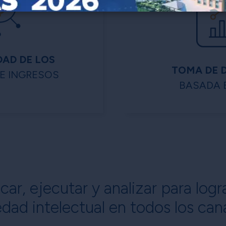
AD DE LOS
TOMA DE 
E INGRESOS
BASADA 
ar, ejecutar y analizar para lo
dad intelectual en todos los cana