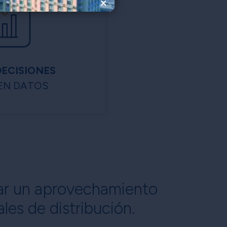
×
DECISIONES
EN DATOS
grar un aprovechamiento
les de distribución.