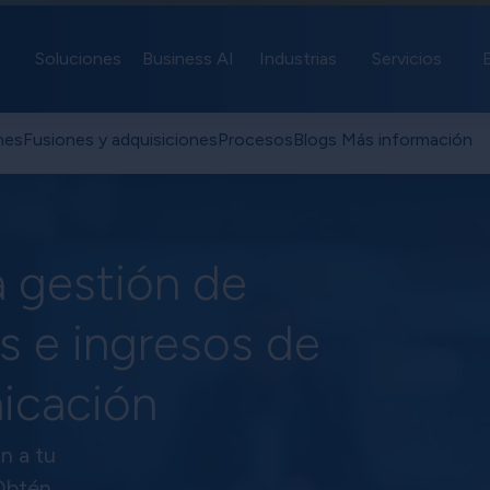
Soluciones
Business AI
Industrias
Servicios
nes
Fusiones y adquisiciones
Procesos
Blogs
Más información
a gestión de
es e ingresos de
icación
n a tu
Obtén