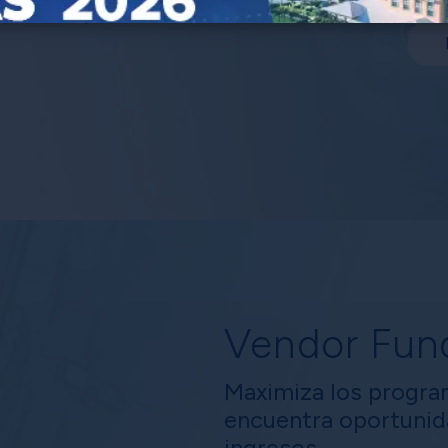
ofisticadas para modelar,
Vendor Fun
Maximiza los progra
encuentra oportunid
ingresos