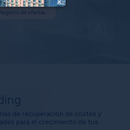
×
Registro de ofertas
ding
mas de recuperación de costes y
ades para el crecimiento de tus