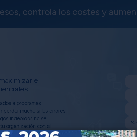
resos, controla los costes y aume
maximizar el
erciales.
gados a programas
n perder mucho si los errores
rgos indebidos no se
Se
 tu organización con el
ograms & Channel by