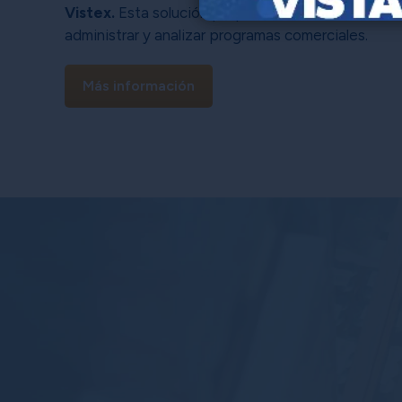
Vistex.
Esta solución proporciona herramientas s
administrar y analizar programas comerciales.
Más información