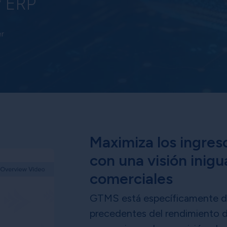
y ERP
er
Maximiza los ingres
con una visión inig
comerciales
GTMS está específicamente dis
precedentes del rendimiento d