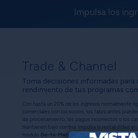
Impulsa los ing
Trade & Channel
Toma decisiones informadas para 
rendimiento de tus programas com
Con hasta un 20% de los ingresos normalmente li
comerciales con los socios, los fabricantes puede
de procesamiento, los pagos incorrectos o los ca
mantienen bajo control. Impulsa la rentabilidad en
módulo
Go-to-Market Suite® (GTMS) Trade Pr