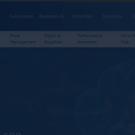
Soluciones
Business AI
Industrias
Servicios
Price
Rights &
Performance
Price S
Management
Royalties
Incentives
Hub