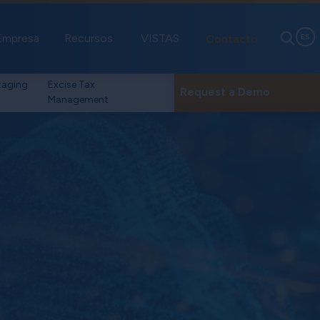
Empresa
Recursos
VISTAS
Contacto
ES
taging
Excise Tax
Request a Demo
Management