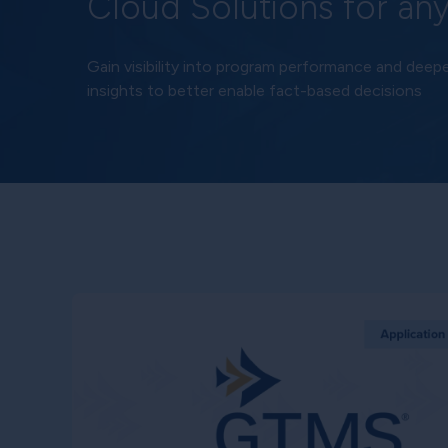
Cloud Solutions for an
Gain visibility into program performance and deep
insights to better enable fact-based decisions