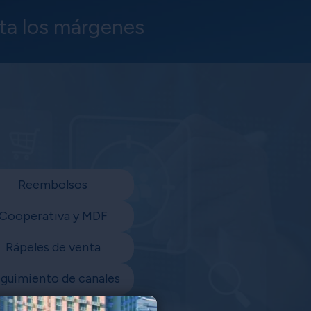
nta los márgenes
Reembolsos
Cooperativa y MDF
Rápeles de venta
guimiento de canales
Licitaciones