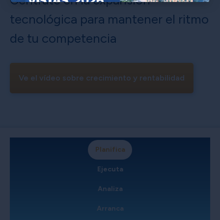
×
tecnológica para mantener el ritmo
de tu competencia
Ve el vídeo sobre crecimiento y rentabilidad
Planifica
Ejecuta
Analiza
Arranca