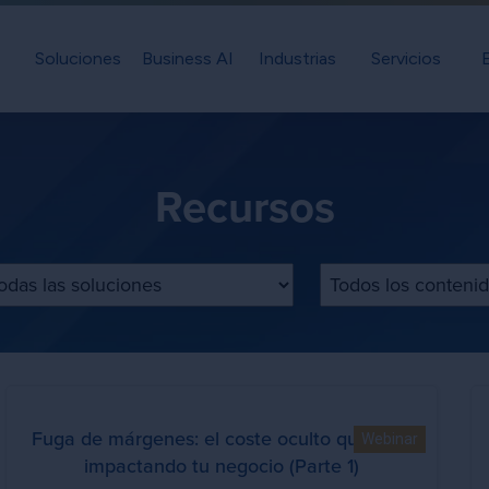
Soluciones
Business AI
Industrias
Servicios
Recursos
ltrar por solución
Filtrar por tipo de 
Fuga de márgenes: el coste oculto que está
Webinar
impactando tu negocio (Parte 1)