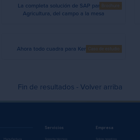
La completa solución de SAP para la
Brochure
Agricultura, del campo a la mesa
Ahora todo cuadra para Kern Pharma
Caso de estudio
Fin de resultados - Volver arriba
Servicios
Empresa
Manufactura
Soporte técnico
Sobre nosotros