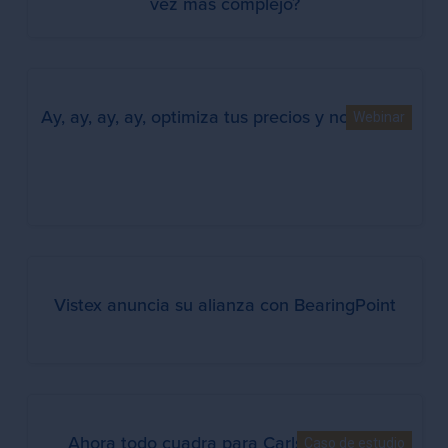
vez más complejo?
Ay, ay, ay, ay, optimiza tus precios y no llores…
Webinar
Vistex anuncia su alianza con BearingPoint
Ahora todo cuadra para Carlsberg Italia
Caso de estudio