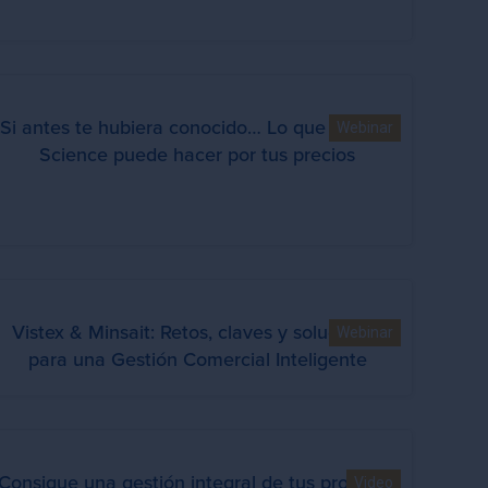
Si antes te hubiera conocido… Lo que el Data
Webinar
Science puede hacer por tus precios
Vistex & Minsait: Retos, claves y soluciones
Webinar
para una Gestión Comercial Inteligente
Consigue una gestión integral de tus procesos
Video