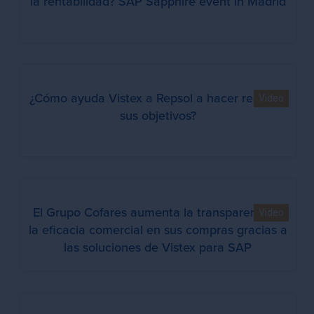
la rentabilidad? SAP Sapphire event in Madrid
¿Cómo ayuda Vistex a Repsol a hacer realidad
Video
sus objetivos?
El Grupo Cofares aumenta la transparencia y
Video
la eficacia comercial en sus compras gracias a
las soluciones de Vistex para SAP