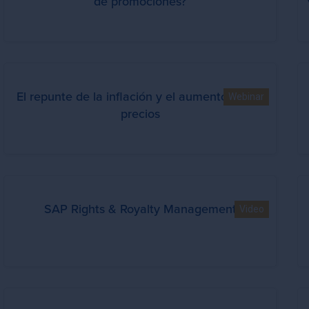
de promociones?
El repunte de la inflación y el aumento de los
Webinar
precios
SAP Rights & Royalty Management
Video