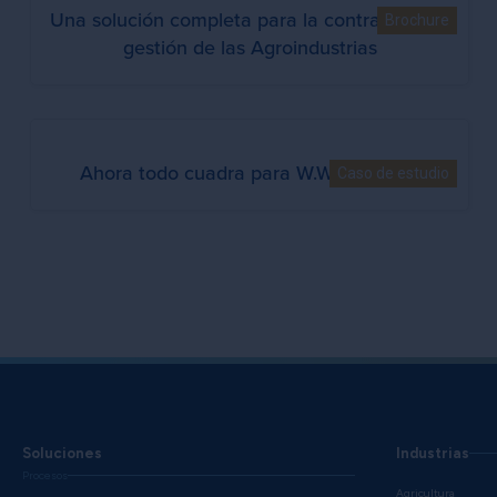
Una solución completa para la contratación y
Brochure
gestión de las Agroindustrias
Ahora todo cuadra para W.W. Grainger
Caso de estudio
Soluciones
Industrias
Procesos
Agricultura