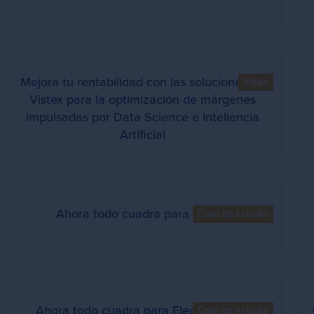
Mejora tu rentabilidad con las soluciones de
Video
Vistex para la optimización de márgenes
impulsadas por Data Science e Inteliencia
Artificial
Ahora todo cuadra para Jealsa
Caso de estudio
Ahora todo cuadra para Electro Dépôt
Caso de estudio