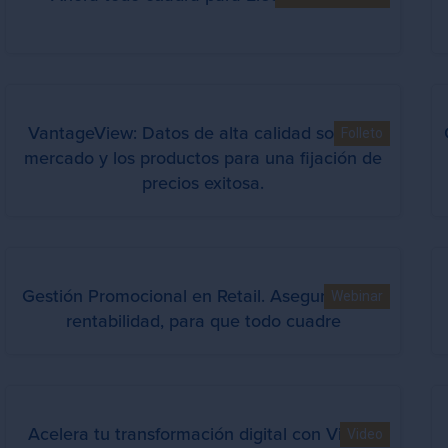
VantageView: Datos de alta calidad sobre el
Folleto
mercado y los productos para una fijación de
precios exitosa.
Gestión Promocional en Retail. Asegurando la
Webinar
rentabilidad, para que todo cuadre
Acelera tu transformación digital con Vistex:
Video