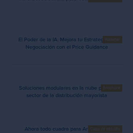
El Poder de la IA: Mejora tu Estrategia de
Webinar
Negociación con el Price Guidance
Soluciones modulares en la nube para el
Brochure
sector de la distribución mayorista
Ahora todo cuadra para Antalis S.A.
Caso de estudio