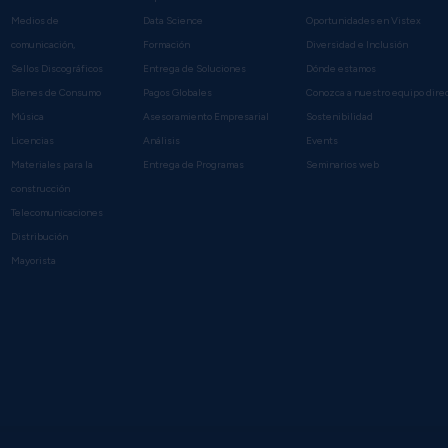
Medios de
Data Science
Oportunidades en Vistex
comunicación,
Formación
Diversidad e Inclusión
Sellos Discográficos
Entrega de Soluciones
Dónde estamos
Bienes de Consumo
Pagos Globales
Conozca a nuestro equipo dire
Música
Asesoramiento Empresarial
Sostenibilidad
Licencias
Análisis
Events
Materiales para la
Entrega de Programas
Seminarios web
construcción
Telecomunicaciones
Distribución
Mayorista