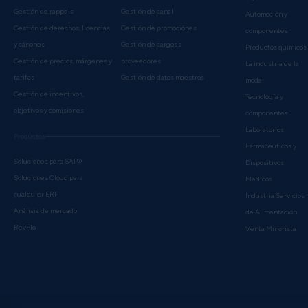
Gestión de rappels
Gestión de canal
Automoción y
Gestión de derechos, licencias
Gestión de promociónes
componentes
y cánones
Gestión de cargos a
Productos químicos
Gestión de precios, márgenes y
proveedores
La industria de la
tarifas
Gestión de datos maestros
moda
Gestión de incentivos,
Tecnología y
objetivos y comisiones
componentes
Laboratorios
Productos
Farmacéuticos y
Soluciones para SAP®
Dispositivos
Soluciones Cloud para
Médicos
cualquier ERP
Industria Servicios
Análisis de mercado
de Alimentación
RevFlo
Venta Minorista