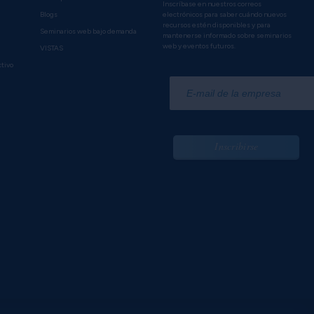
Inscríbase en nuestros correos
Blogs
electrónicos para saber cuándo nuevos
recursos estén disponibles y para
Seminarios web bajo demanda
mantenerse informado sobre seminarios
web y eventos futuros.
VISTAS
ctivo
*
Inscribirse