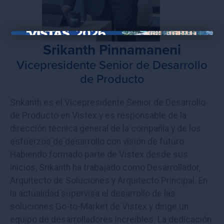
×
Srikanth Pinnamaneni
Vicepresidente Senior de Desarrollo
de Producto
Srikanth es el Vicepresidente Senior de Desarrollo
de Producto en Vistex y es responsable de la
dirección técnica general de la compañía y de los
esfuerzos de desarrollo con visión de futuro.
Habiendo formado parte de Vistex desde sus
inicios, Srikanth ha trabajado como Desarrollador,
Arquitecto de Soluciones y Arquitecto Principal. En
la actualidad supervisa el desarrollo de las
soluciones Go-to-Market de Vistex y dirige un
equipo de desarrolladores increíbles. La dedicación