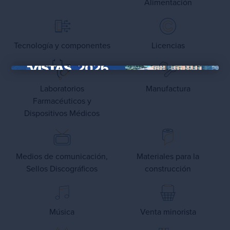
Alimentación
Tecnología y componentes
Licencias
×
Laboratorios
Manufactura
Farmacéuticos y
Dispositivos Médicos
Medios de comunicación,
Materiales para la
Sellos Discográficos
construcción
Música
Venta minorista