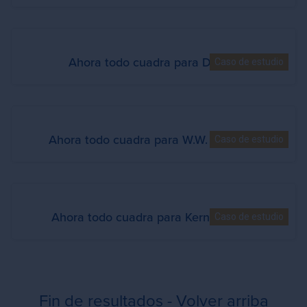
Ahora todo cuadra para Damm
Caso de estudio
Ahora todo cuadra para W.W. Grainger
Caso de estudio
Ahora todo cuadra para Kern Pharma
Caso de estudio
Fin de resultados - Volver arriba