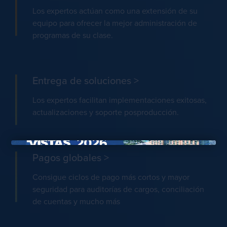
Los expertos actúan como una extensión de su
equipo para ofrecer la mejor administración de
programas de su clase.
Entrega de soluciones
>
Los expertos facilitan implementaciones exitosas,
actualizaciones y soporte posproducción.
×
Pagos globales
>
Consigue ciclos de pago más cortos y mayor
seguridad para auditorías de cargos, conciliación
de cuentas y mucho más