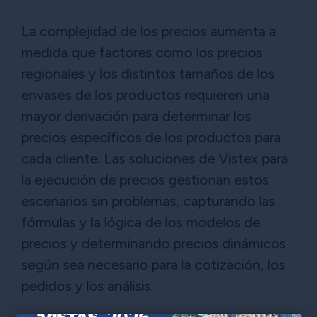
La complejidad de los precios aumenta a
medida que factores como los precios
regionales y los distintos tamaños de los
envases de los productos requieren una
mayor derivación para determinar los
precios específicos de los productos para
cada cliente. Las soluciones de Vistex para
la ejecución de precios gestionan estos
escenarios sin problemas, capturando las
fórmulas y la lógica de los modelos de
precios y determinando precios dinámicos
según sea necesario para la cotización, los
pedidos y los análisis.