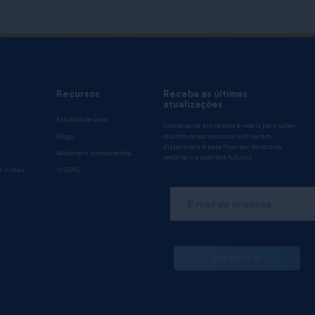
Recursos
Receba as últimas
atualizações
Estudos de caso
Inscreva-se em nossos e-mails para saber
Blogs
quando novos recursos estiverem
disponíveis e para ficar por dentro de
Webinars sob demanda
webinars e eventos futuros.
a Vistex
VISTAS
*
Inscrever-se