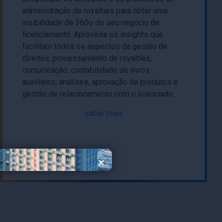
administração de royalties para obter uma
visibilidade de 360o do seu negócio de
licenciamento. Aproveite os insights que
facilitam todos os aspectos da gestão de
direitos, processamento de royalties,
comunicação, contabilidade de livros
auxiliares, análises, aprovação de produtos e
gestão de relacionamento com o licenciado.
saber mais
×