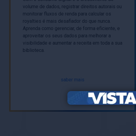
volume de dados, registrar direitos autorais ou
monitorar fluxos de renda para calcular os
royalties é mais desafiador do que nunca.
Aprenda como gerenciar, de forma eficiente, e
aproveitar os seus dados para melhorar a
visibilidade e aumentar a receita em toda a sua
biblioteca.
saber mais