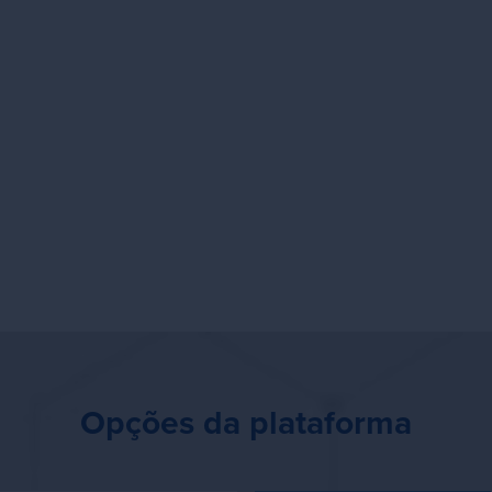
do bem. Todos têm perguntas sobre a integração de novas
luções ao seu ambiente existente. Entre em contato com um dos
ssos especialistas sobre quais medidas tomar para conhecer o
efícios da Vistex para o seu caso.
Opções da plataforma