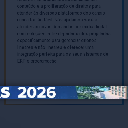
conteúdo e a proliferação de direitos para
atender às diversas plataformas dos canais
nunca foi tão fácil. Nós ajudamos você a
atender às novas demandas por mídia digital
com soluções entre departamentos projetadas
especificamente para gerenciar direitos
lineares e não lineares e oferecer uma
integração perfeita para os seus sistemas de
ERP e programação.
saber mais