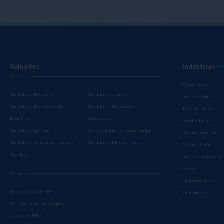
Soluções
Indústrias
Processos
Agricultura
Gestão de Rebates
Gestão de canais
Indústria de
Gestão de Direitos e de
Gestão de Promoções
Transformaçã
Royalties
Comerciais
Foodservice
Gestão de preços
Chargebacks do fornecedor
Licenciamento
Gestão do Desempenho das
Gestão de Master Data
Manufatura
Vendas
Indústria Química
Varejo
Produtos
Distribuição
Soluções para SAP
Atacadista
Soluções em nuvem para
qualquer ERP