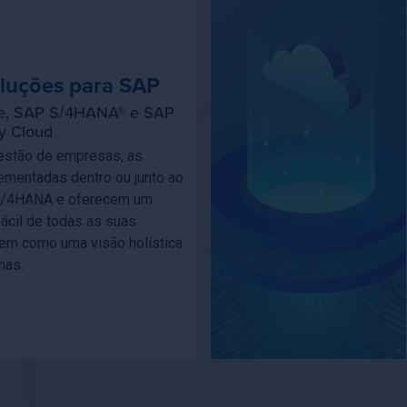
oluções para SAP
te, SAP S/4HANA® e SAP
ry Cloud
estão de empresas, as
ementadas dentro ou junto ao
S/4HANA e oferecem um
ácil de todas as suas
em como uma visão holística
mas.