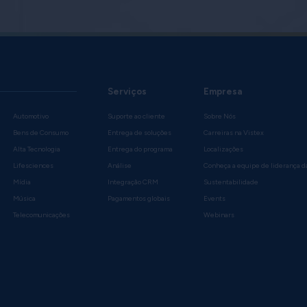
Serviços
Empresa
Automotivo
Suporte ao cliente
Sobre Nós
Bens de Consumo
Entrega de soluções
Carreiras na Vistex
Alta Tecnologia
Entrega do programa
Localizações
Lifesciences
Análise
Conheça a equipe de liderança d
Mídia
Integração CRM
Sustentabilidade
Música
Pagamentos globais
Events
Telecomunicações
Webinars