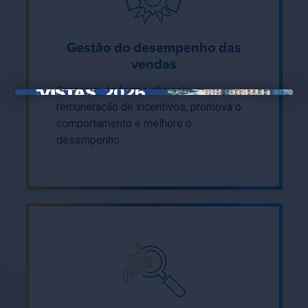
Gestão do desempenho das
vendas
Gerencie, de forma eficiente, a
×
remuneração de incentivos, promova o
comportamento e melhore o
desempenho.