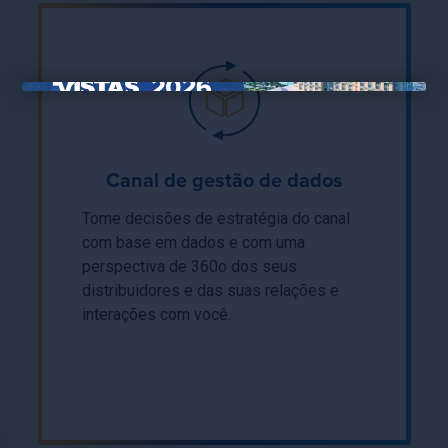
×
Canal de gestão de dados
Tome decisões de estratégia do canal
com base em dados e com uma
perspectiva de 360o dos seus
distribuidores e das suas relações e
interações com você.