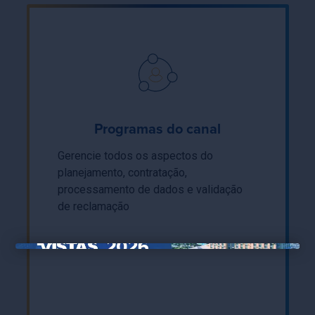
Programas do canal
Gerencie todos os aspectos do
planejamento, contratação,
processamento de dados e validação
de reclamação
×