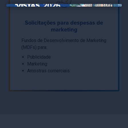
×
Solicitações para despesas de
marketing
Fundos de Desenvolvimento de Marketing
(MDFs) para:
Publicidade
Marketing
Amostras comerciais