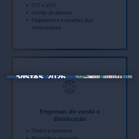
OTT e VOD
Gestão de direitos
Pagamentos e royalties dos
fornecedores
×
Empresas de venda e
distribuição
Títulos e contratos
Produção e aquisição