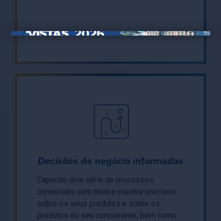
×
Decisões de negócio informadas
Capacite uma série de processos
comerciais com dados-mestre precisos
sobre os seus produtos e sobre os
produtos do seu concorrente, bem como