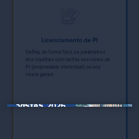
Licenciamento de PI
Defina, de forma fácil, os parâmetros
dos royalties com tarifas nos níveis da
PI (propriedade intelectual) ou nos
níveis gerais
×