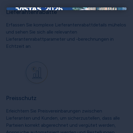
Lieferantenrabatte
×
Erfassen Sie komplexe Lieferantenrabattdetails mühelos
und sehen Sie sich alle relevanten
Lieferantenrabattparameter und -berechnungen in
Echtzeit an.
Preisschutz
Erleichtern Sie Preisvereinbarungen zwischen
Lieferanten und Kunden, um sicherzustellen, dass alle
Parteien korrekt abgerechnet und vergütet werden,
Ansprüche automatisiert werden und Bestellungen