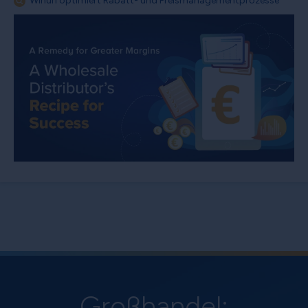
Wihuri optimiert Rabatt- und Preismanagementprozesse
Großhandel: