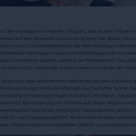
 auf den europäischen Märkten tätig sind, gab es eine Vielzahl
emie und des ukrainisch-russischen Krieges. Der Brexit hat 
greich und zu Schwierigkeiten bei der Rekrutierung und Bindun
rhersehbare Nachfrage, massive Unterbrechungen der Lieferket
. Viele Unternehmen wurden während der Pandemie mit Geschäf
 unterstützt. Viele leiden jedoch immer noch unter den finan
d, bevor sich viele Unternehmen vollständig von den Auswirkun
ohöl und Düngemitteln für Pflanzen und Tierfutter führte. De
rsorgung mit lebenswichtigen Produkten und Waren, darunter
ebensmittel. Die Umleitung von Schiffen auf diesen Routen und
ainerknappheit und einem Anstieg der Versandkosten geführt. 
der Öl- und Gaspreise geführt. All dies brachte einen unverme
pas Inflationsraten im zweistelligen Bereich zu verzeichnen sin