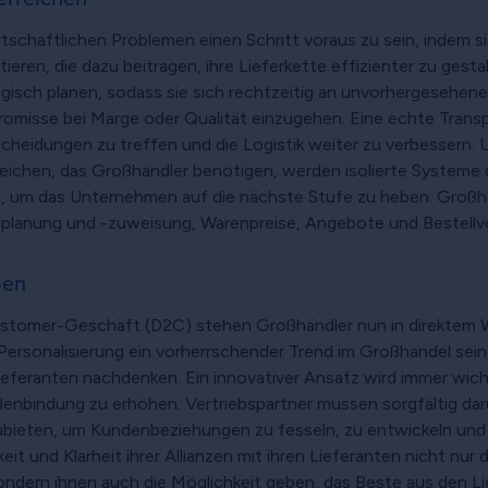
tschaftlichen Problemen einen Schritt voraus zu sein, indem sie
en, die dazu beitragen, ihre Lieferkette effizienter zu gesta
gisch planen, sodass sie sich rechtzeitig an unvorhergesehe
isse bei Marge oder Qualität einzugehen. Eine echte Transpar
heidungen zu treffen und die Logistik weiter zu verbessern. U
eichen, das Großhändler benötigen, werden isolierte Systeme di
, um das Unternehmen auf die nächste Stufe zu heben. Großhä
nplanung und -zuweisung, Warenpreise, Angebote und Bestellve
ben
omer-Geschäft (D2C) stehen Großhändler nun in direktem W
Personalisierung ein vorherrschender Trend im Großhandel sein
ieferanten nachdenken. Ein innovativer Ansatz wird immer wic
denbindung zu erhöhen. Vertriebspartner müssen sorgfältig d
ubieten, um Kundenbeziehungen zu fesseln, zu entwickeln und 
t und Klarheit ihrer Allianzen mit ihren Lieferanten nicht nur 
 sondern ihnen auch die Möglichkeit geben, das Beste aus den