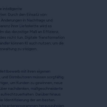
 intelligente
lten. Durch den Einsatz von
ne Änderungen in Nachfrage und
enz ihrer Lieferkette wird es
m das derzeitige Maß an Effizienz,
es nicht tun. Digitale Transformation
ndler können KI auch nutzen, um die
rwaltung zu steigern.
ettbewerb mit ihren eigenen
, und Distributoren müssen sorgfältig
htiger, um Kunden zu gewinnen, neue
arüber nachdenken, maßgeschneiderte
aufrechtzuerhalten. Darüber hinaus
die Identifizierung der am besten
 Lieferantenprogrammen herauszuholen