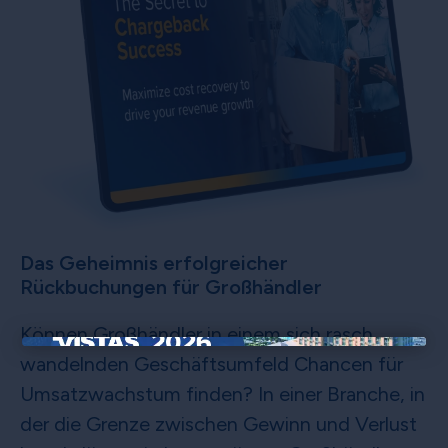
Das Geheimnis erfolgreicher
Rückbuchungen für Großhändler
Können Großhändler in einem sich rasch
×
wandelnden Geschäftsumfeld Chancen für
Umsatzwachstum finden? In einer Branche, in
der die Grenze zwischen Gewinn und Verlust