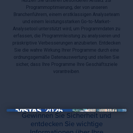
Nutzen Sie unseren besonderen Ansatz zur
Programmoptimierung, der von unseren
Branchenführern, einem erstklassigen Analyseteam
und einem leistungsstarken Go-to-Market-
Analysetool unterstützt wird, um Programmdaten zu
erfassen, die Programmleistung zu analysieren und
präskriptive Verbesserungen anzubieten. Entdecken
Sie die wahre Wirkung Ihrer Programme durch eine
ordnungsgemäße Datenauswertung und stellen Sie
sicher, dass Ihre Programme Ihre Geschäftsziele
vorantreiben.
Gewinnen Sie Sicherheit und
×
entdecken Sie wichtige
Informationen über Ihre