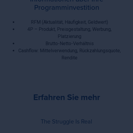
Programminvestition
RFM (Aktualität, Häufigkeit, Geldwert)
4P – Produkt, Preisgestaltung, Werbung,
Platzierung
Brutto-Netto-Verhältnis
Cashflow: Mittelverwendung, Rückzahlungsquote,
Rendite
Erfahren Sie mehr
The Struggle Is Real
Da
The Struggle Is Real