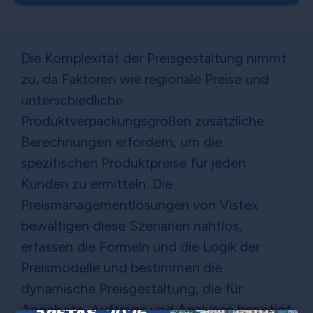
Die Komplexität der Preisgestaltung nimmt
zu, da Faktoren wie regionale Preise und
unterschiedliche
Produktverpackungsgrößen zusätzliche
Berechnungen erfordern, um die
spezifischen Produktpreise für jeden
Kunden zu ermitteln. Die
Preismanagementlösungen von Vistex
bewältigen diese Szenarien nahtlos,
erfassen die Formeln und die Logik der
Preismodelle und bestimmen die
dynamische Preisgestaltung, die für
Angebote, Aufträge und Analysen benötigt