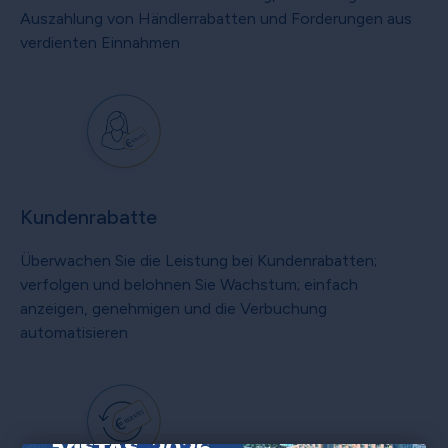
Auszahlung von Händlerrabatten und Forderungen aus
verdienten Einnahmen
Kundenrabatte
Überwachen Sie die Leistung bei Kundenrabatten;
verfolgen und belohnen Sie Wachstum; einfach
anzeigen, genehmigen und die Verbuchung
automatisieren