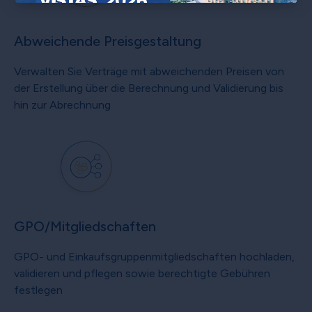
×
Abweichende Preisgestaltung
Verwalten Sie Verträge mit abweichenden Preisen von
der Erstellung über die Berechnung und Validierung bis
hin zur Abrechnung
GPO/Mitgliedschaften
GPO- und Einkaufsgruppenmitgliedschaften hochladen,
validieren und pflegen sowie berechtigte Gebühren
festlegen