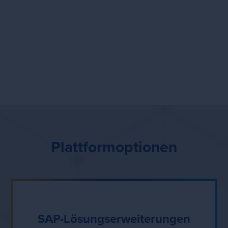
Das ist okay. Die Integration neuer Lösungen in eine
bestehende Umgebung wirft immer viele Fragen auf.
Setzen Sie sich mit einem unserer Experten in
Verbindung, um weitere Informationen über die
nächsten Schritte zu erhalten, damit auch Sie von
den Vistex Lösungen profitieren können.
Plattformoptionen
SAP-Lösungserweiterungen