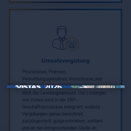
Umsatzvergütung
Provisionen, Prämien,
Vermittlungsgebühren, Vorschüsse und
Managementboni sind Teil der komplexen
×
Welt der Leistungsanreize. Die Lösungen
von Vistex sind in die ERP-
Geschäftsprozesse integriert, sodass
Vergütungen genau berechnet,
zurückgestellt, gutgeschrieben, saldiert
und an der entsprechenden Stelle im