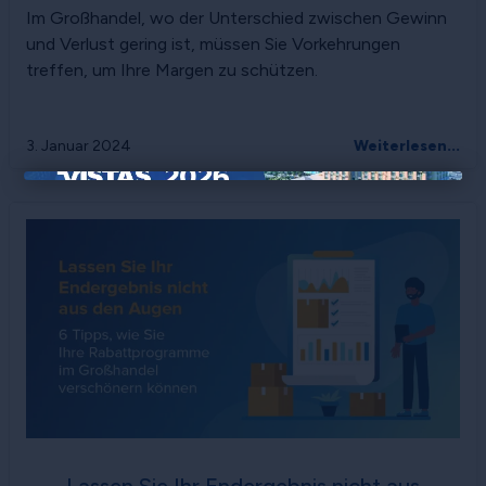
Im Großhandel, wo der Unterschied zwischen Gewinn
und Verlust gering ist, müssen Sie Vorkehrungen
treffen, um Ihre Margen zu schützen.
3. Januar 2024
Weiterlesen...
×
Lassen Sie Ihr Endergebnis nicht aus