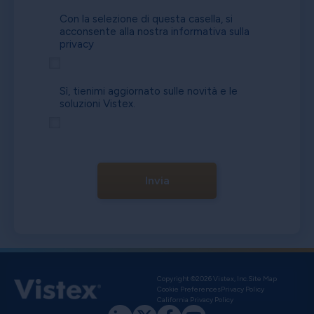
Con la selezione di questa casella, si
acconsente alla nostra
informativa sulla
privacy
Sì, tienimi aggiornato sulle novità e le
soluzioni Vistex.
Invia
Copyright ©2026 Vistex, Inc.
Site Map
Cookie Preferences
Privacy Policy
California Privacy Policy