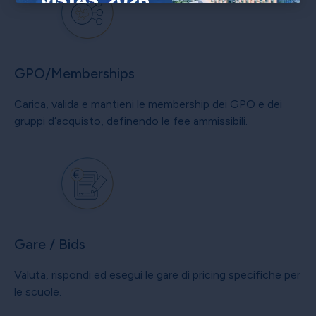
×
GPO/Memberships
Carica, valida e mantieni le membership dei GPO e dei
gruppi d’acquisto, definendo le fee ammissibili.
Gare / Bids
Valuta, rispondi ed esegui le gare di pricing specifiche per
le scuole.