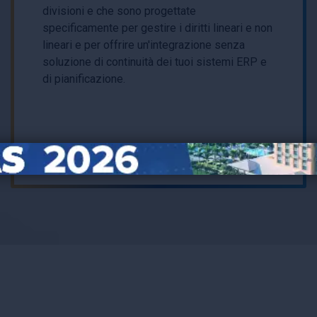
divisioni e che sono progettate
specificamente per gestire i diritti lineari e non
lineari e per offrire un'integrazione senza
soluzione di continuità dei tuoi sistemi ERP e
di pianificazione.
Learn More