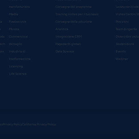
manifatturiera
Consegna del programma
Lavora con Viste
Media
Training Vistex per il tuo team
Vistex Centro S
ca
Foodservice
Consegna della soluzione
Posizioni
o
Musica
Analitica
Team dirigente
Moda
Commercio al
Integrazione CRM
Diversità e incl
Tech
dettaglio
Pagamenti globali
Sostenibilità
oni
Industria di
Data Science
Events
trasformazione
Webinar
Licensing
Life Science
es
Privacy Policy
California Privacy Policy