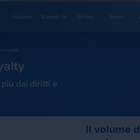
Soluzioni
Business AI
Settori
Servizi
ti e royalty
yalty
ù dai diritti e
Il volume di