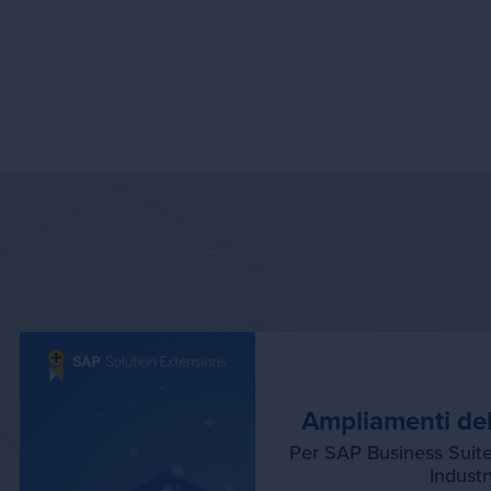
Non
sol
mag
van
Ampliamenti del
Per SAP Business Sui
Indust