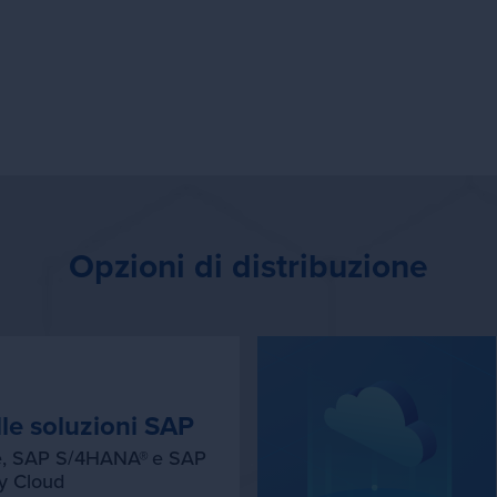
 preoccuparti. Tutti hanno domande su come integrare le nuove
uzioni nell'ambiente esistente. Contatta uno dei nostri esperti p
giori informazioni sulla procedura da seguire per ottenere i
taggi di Vistex nella tua situazione.
Opzioni di distribuzione
le soluzioni SAP
te, SAP S/4HANA® e SAP
ry Cloud