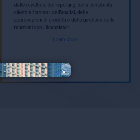
delle royalties, del reporting, della contabilità
clienti e fornitori, dell'analisi, delle
approvazioni di prodotti e della gestione delle
relazioni con i licenziatari.
Learn More
×