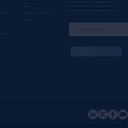
Iscriviti alle nostre e-mail per essere
x
Blogs
informato sulla disponibilità di nuove
risorse e sui prossimi webinar ed eventi.
tampa
Webinar su richiesta
VISTAS
*
usione
Iscriviti