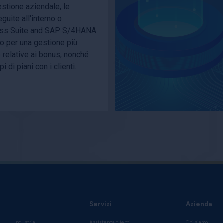
stione aziendale, le
uite all'interno o
ess Suite and SAP S/4HANA
to per una gestione più
 relative ai bonus, nonché
pi di piani con i clienti.
Servizi
Azienda
Industria
Assistenza clienti
Chi siamo