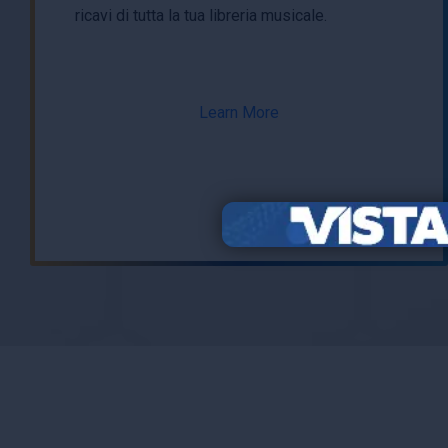
ricavi di tutta la tua libreria musicale.
Learn More