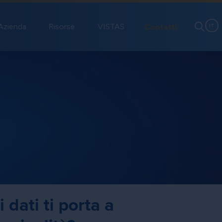
Azienda
Risorse
VISTAS
Contatti
IT
 dati ti porta a