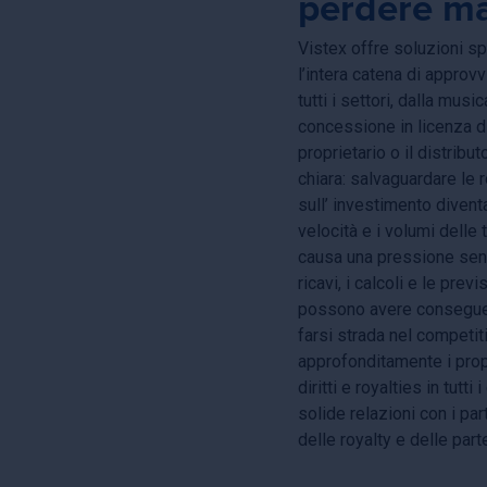
perdere ma
Vistex offre soluzioni s
l’intera catena di approvv
tutti i settori, dalla mus
concessione in licenza di
proprietario o il distribut
chiara: salvaguardare le 
sull’ investimento divent
velocità e i volumi delle
causa una pressione senz
ricavi, i calcoli e le previ
possono avere conseguen
farsi strada nel competi
approfonditamente i propr
diritti e royalties in tutt
solide relazioni con i par
delle royalty e delle part