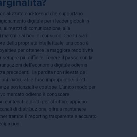
rginalità?
pecializzate end-to-end che supportano
igionamento digitale per i leader globali in
ica, ai mezzi di comunicazione, alla
 marchi e ai beni di consumo. Che tu sia il
ore della proprietà intellettuale, una cosa è
royalties per ottenere la maggiore redditività
a sempre più difficile. Tenere il passo con la
 transazioni dell’economia digitale odierna
a precedenti. La perdita non rilevata dei
sioni inaccurati e l’uso improprio dei diritti
ze sostanziali e costose. L’unico modo per
tivo mercato odierno è conoscere
i contenuti e diritti per sfruttare appieno
i i canali di distribuzione, oltre a mantenere
tner tramite il reporting trasparente e accurato
ecipazioni.