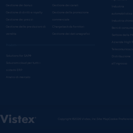
Gestione dei bonus
Gestione dei canali
Industria
Gestione di diritti e royalty
Gestione della promozione
automobilistica
Gestione dei prezzi
commerciale
Industria chimi
Gestione delle prestazioni di
Chargeback da fornitori
Beni di consum
vendita
Gestione dei dati anagrafici
Settore della 
Aziende High 
Prodotti
Telecomunicazi
Solutions for SAP®
Distribuzione
Soluzioni cloud per tutti i
all’ingrosso
sistemi ERP
Analisi di mercato
Copyright ©2026 Vistex, Inc.
Site Map
Cookie Preferenc