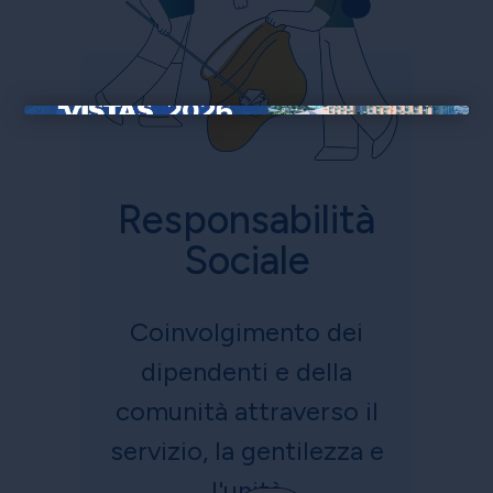
×
Responsabilità
Sociale
Coinvolgimento dei
dipendenti e della
comunità attraverso il
servizio, la gentilezza e
l'unità