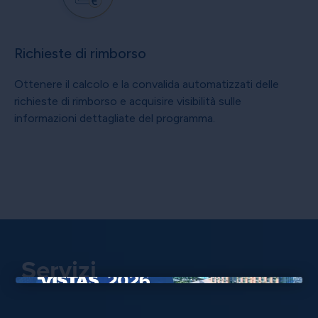
Richieste di rimborso
Ottenere il calcolo e la convalida automatizzati delle
richieste di rimborso e acquisire visibilità sulle
informazioni dettagliate del programma.
Servizi
×