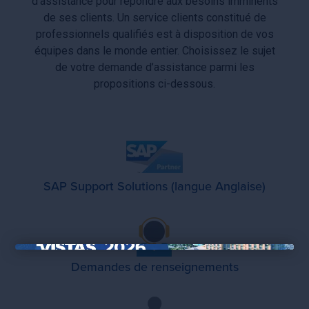
d’assistance pour répondre aux besoins imminents
de ses clients. Un service clients constitué de
professionnels qualifiés est à disposition de vos
équipes dans le monde entier. Choisissez le sujet
de votre demande d’assistance parmi les
propositions ci-dessous.
SAP Support Solutions (langue Anglaise)
×
Demandes de renseignements