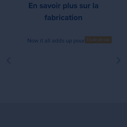
En savoir plus sur la
fabrication
Now it all adds up pour Aptar
Now it all adds up pour Aptar
Étude de cas
magni
mei