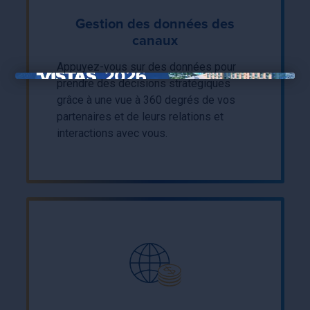
Gestion des données des
canaux
Appuyez-vous sur des données pour
prendre des décisions stratégiques
×
grâce à une vue à 360 degrés de vos
partenaires et de leurs relations et
interactions avec vous.