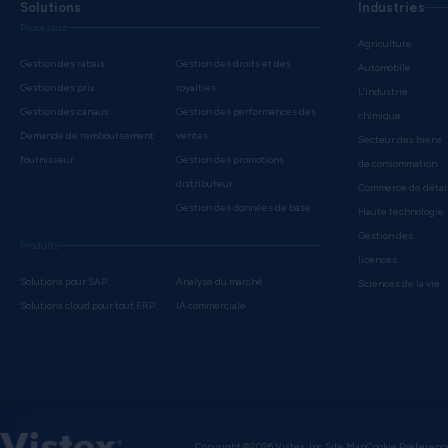
Solutions
Industries
Processus
Agriculture
Gestion des rabais
Gestion des droits et des
Automobile
Gestion des prix
royalties
L’industrie
Gestion des canaux
Gestion des performances des
chimique
Demande de remboursement
ventes
Secteur des biens
fournisseur
Gestion des promotions
de consommation
distributeur
Commerce de détai
Gestion des données de base
Haute technologie
Gestion des
Produits
licences
Solutions pour SAP
Analyse du marché
Sciences de la vie
Solutions cloud pour tout ERP
IA commerciale
Copyright ©2026 Vistex, Inc.
Site Map
Cookie Preferenc