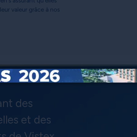
 en s'assurant qu'elles
leur valeur grâce à nos
ant des
lles et des
 de Vistex.