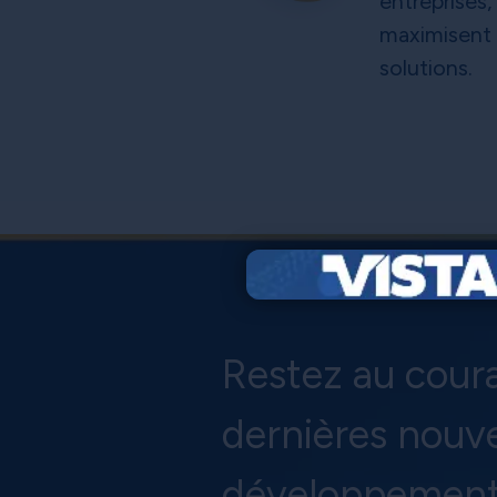
entreprises,
maximisent 
solutions.
Restez au cour
dernières nouve
développements