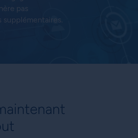
énère pas
 supplémentaires.
maintenant
ut