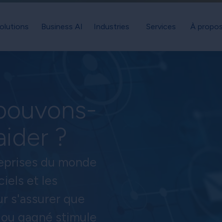
olutions
Business AI
Industries
Services
À propos
pouvons-
aider ?
reprises du monde
ciels et les
ur s'assurer que
ou gagné stimule