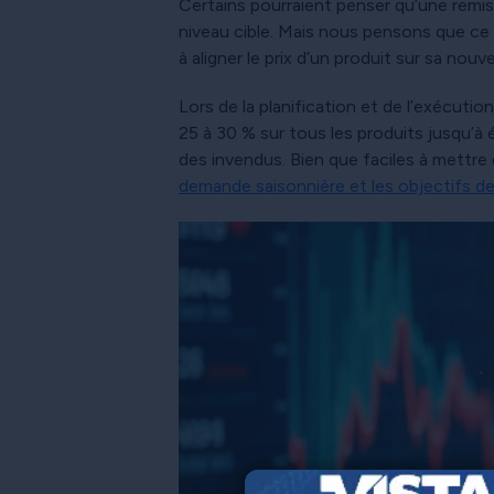
Certains pourraient penser qu’une remis
niveau cible. Mais nous pensons que ce 
à aligner le prix d’un produit sur sa nouve
Lors de la planification et de l’exécuti
25 à 30 % sur tous les produits jusqu’à 
des invendus. Bien que faciles à mettr
demande saisonnière et les objectifs de 