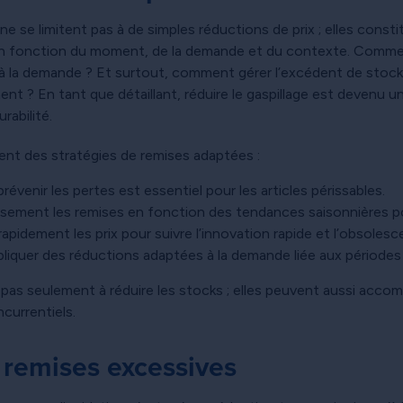
 ne se limitent pas à de simples réductions de prix ; elles cons
t en fonction du moment, de la demande et du contexte. Comme
 la demande ? Et surtout, comment gérer l’excédent de stock s
ent ? En tant que détaillant, réduire le gaspillage est devenu un
rabilité.
ent des stratégies de remises adaptées :
prévenir les pertes est essentiel pour les articles périssables.
eusement les remises en fonction des tendances saisonnières po
rapidement les prix pour suivre l’innovation rapide et l’obsole
pliquer des réductions adaptées à la demande liée aux périodes 
t pas seulement à réduire les stocks ; elles peuvent aussi acc
currentiels.
s remises excessives