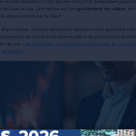
e ou une liquidation n’est qu’une réduction temporaire jusqu’à 
n’est pas le cas. Une remise est un
ajustement de valeur
, et
lle valeur perçue par le client.
on d’une remise, certains détaillants adoptent une approche stan
épuisement du stock ou la mise en place de promotions limitées 
e en œuvre,
ces stratégies ne prennent souvent pas en compte 
rentabilité