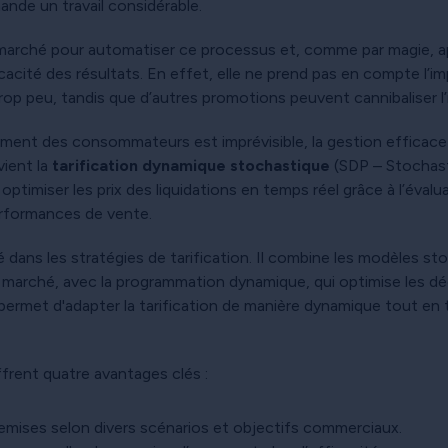
ande un travail considérable.
 marché pour automatiser ce processus et, comme par magie, ap
cacité des résultats. En effet, elle ne prend pas en compte l’impr
p peu, tandis que d’autres promotions peuvent cannibaliser l’
nt des consommateurs est imprévisible, la gestion efficace des
vient la
tarification dynamique stochastique
(SDP – Stochast
miser les prix des liquidations en temps réel grâce à l’évalu
erformances de vente.
ité dans les stratégies de tarification. Il combine les modèles st
 marché, avec la programmation dynamique, qui optimise les déc
us permet d'adapter la tarification de manière dynamique tout
frent quatre avantages clés :
remises selon divers scénarios et objectifs commerciaux.