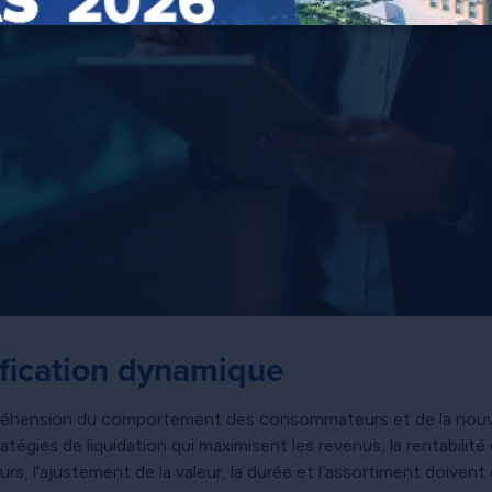
rification dynamique
réhension du comportement des consommateurs et de la nouvel
gies de liquidation qui maximisent les revenus, la rentabilité
eurs, l’ajustement de la valeur, la durée et l’assortiment doiven