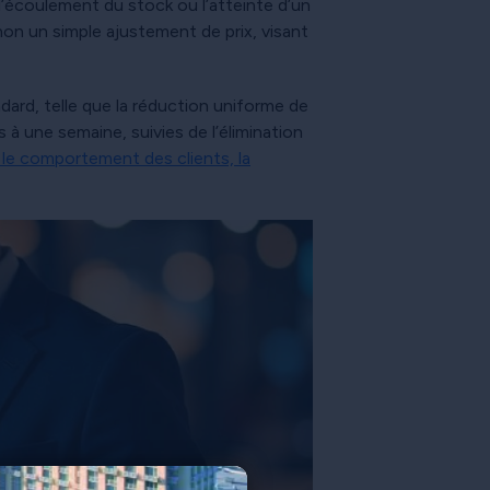
l’écoulement du stock ou l’atteinte d’un
 non un simple ajustement de prix, visant
dard, telle que la réduction uniforme de
à une semaine, suivies de l’élimination
le comportement des clients, la