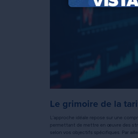
Le grimoire de la ta
L’approche idéale repose sur une comp
permettant de mettre en œuvre des straté
selon vos objectifs spécifiques. Par aill