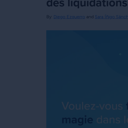
des liquidation
By:
Diego Ezquerro
and
Sara Íñigo Sánc