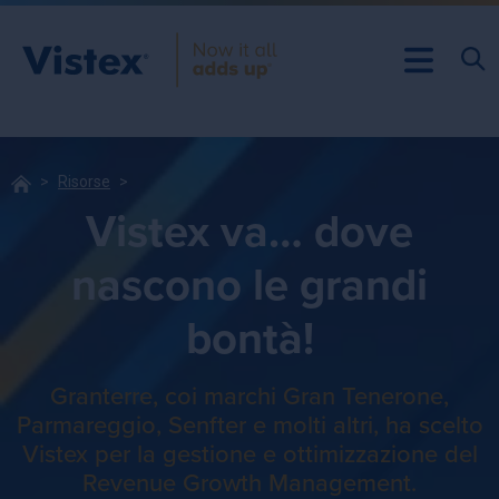
Risorse
Vistex va… dove
nascono le grandi
bontà!
Granterre, coi marchi Gran Tenerone,
Parmareggio, Senfter e molti altri, ha scelto
Vistex per la gestione e ottimizzazione del
Revenue Growth Management.