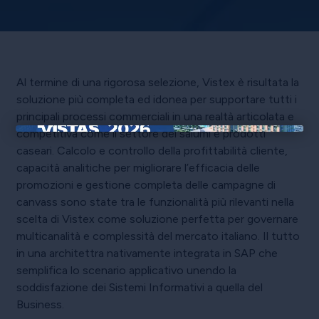
Al termine di una rigorosa selezione, Vistex è risultata la
soluzione più completa ed idonea per supportare tutti i
principali processi commerciali in una realtà articolata e
competitiva come il settore dei salumi e prodotti
×
caseari. Calcolo e controllo della profittabilità cliente,
capacità analitiche per migliorare l’efficacia delle
promozioni e gestione completa delle campagne di
canvass sono state tra le funzionalità più rilevanti nella
scelta di Vistex come soluzione perfetta per governare
multicanalità e complessità del mercato italiano. Il tutto
in una architettra nativamente integrata in SAP che
semplifica lo scenario applicativo unendo la
soddisfazione dei Sistemi Informativi a quella del
Business.