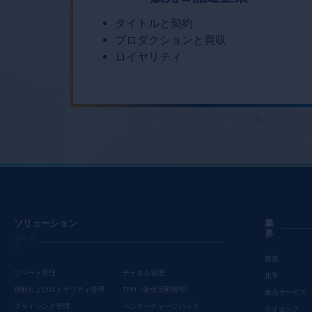
タイトルと契約
プロダクションと買収
ロイヤリティ
ソリューション
業
界
プロセ
ス
農業
リベート管理
チャネル管理
化学
権利およびロイヤリティ管理
TPM（販促活動管理）
食品サービス
プライシング管理
ベンダーチャージバック
ライセンス