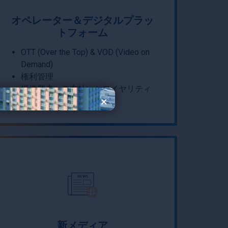
オペレーター＆デジタルプラッ
トフォーム
OTT (Over the Top) & VOD (Video on
Demand)
権利管理
提供業者への支払いとロイヤリティ
×
新メディア