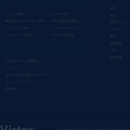
ス
農業
リベート管理
チャネル管理
化学
権利およびロイヤリティ管理
TPM（販促活動管理）
食品サービス
プライシング管理
ベンダーチャージバック
ライセンス
インセンティブ管理
マスタデータ管理
製造
素材製品
製
小売
品
卸売物流
SAP向けマージン最適化ソリュ
ーション
あらゆるERPに対応するクラウ
ドソリューション
市場分析
Copyright ©2026 Vistex, Inc.
Site Map
Cookie Preferenc