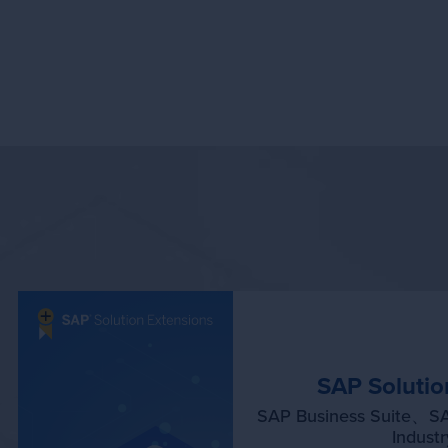
当
い
SAP Solutio
SAP Business Suite
Indust