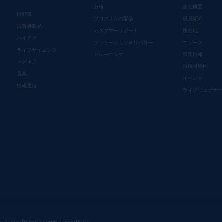
分析
会社概要
自動車
プログラムの配信
役員紹介
消費者製品
カスタマーサポート
所在地
ハイテク
ソリューションデリバリー
ニュース
ライフサイエンス
トレーニング
採用情報
メディア
持続可能性
音楽
イベント
情報通信
ライブウェビナ
es
Privacy Policy
California Privacy Policy