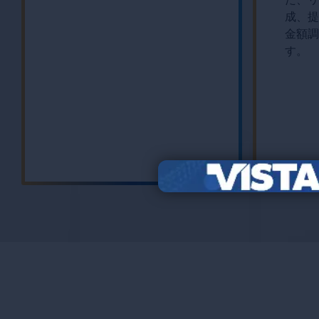
成、提
金額調
す。