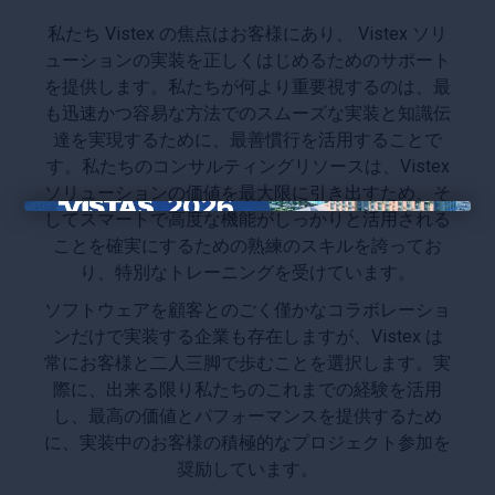
私たち Vistex の焦点はお客様にあり、 Vistex ソリ
ューションの実装を正しくはじめるためのサポート
を提供します。私たちが何より重要視するのは、最
も迅速かつ容易な方法でのスムーズな実装と知識伝
達を実現するために、最善慣行を活用することで
す。私たちのコンサルティングリソースは、Vistex
ソリューションの価値を最大限に引き出すため、そ
してスマートで高度な機能がしっかりと活用される
×
ことを確実にするための熟練のスキルを誇ってお
り、特別なトレーニングを受けています。
ソフトウェアを顧客とのごく僅かなコラボレーショ
ンだけで実装する企業も存在しますが、Vistex は
常にお客様と二人三脚で歩むことを選択します。実
際に、出来る限り私たちのこれまでの経験を活用
し、最高の価値とパフォーマンスを提供するため
に、実装中のお客様の積極的なプロジェクト参加を
奨励しています。