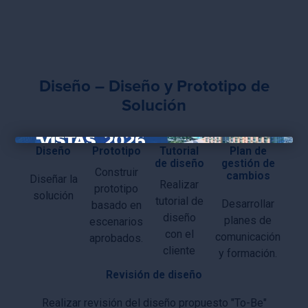
Diseño – Diseño y Prototipo de
Solución
Diseño
Prototipo
Tutorial
Plan de
×
de diseño
gestión de
Construir
cambios
Diseñar la
Realizar
prototipo
solución
tutorial de
Desarrollar
basado en
diseño
planes de
escenarios
con el
comunicación
aprobados.
cliente
y formación.
Revisión de diseño
Realizar revisión del diseño propuesto "To-Be"