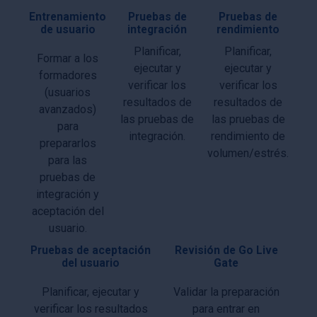
Entrenamiento
Pruebas de
Pruebas de
de usuario
integración
rendimiento
Planificar,
Planificar,
Formar a los
ejecutar y
ejecutar y
formadores
verificar los
verificar los
(usuarios
resultados de
resultados de
avanzados)
las pruebas de
las pruebas de
para
integración.
rendimiento de
prepararlos
volumen/estrés.
para las
pruebas de
integración y
aceptación del
usuario.
Pruebas de aceptación
Revisión de Go Live
del usuario
Gate
Planificar, ejecutar y
Validar la preparación
verificar los resultados
para entrar en