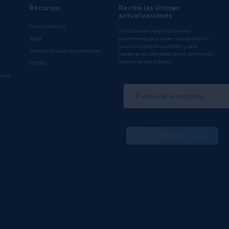
Recursos
Reciba las últimas
actualizaciones
Casos prácticos
Inscríbase en nuestros correos
Blogs
electrónicos para saber cuándo nuevos
recursos estén disponibles y para
Seminarios web bajo demanda
mantenerse informado sobre seminarios
web y eventos futuros.
VISTAS
ctivo
*
Inscribirse