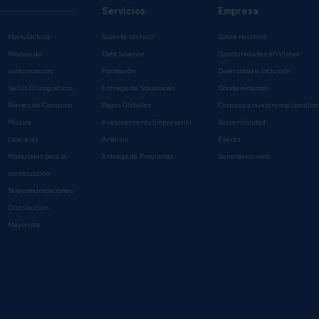
Servicios
Empresa
Manufactura
Soporte técnico
Sobre nosotros
Medios de
Data Science
Oportunidades en Vistex
comunicación,
Formación
Diversidad e Inclusión
Sellos Discográficos
Entrega de Soluciones
Dónde estamos
Bienes de Consumo
Pagos Globales
Conozca a nuestro equipo dire
Música
Asesoramiento Empresarial
Sostenibilidad
Licencias
Análisis
Events
Materiales para la
Entrega de Programas
Seminarios web
construcción
Telecomunicaciones
Distribución
Mayorista