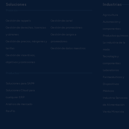
Soluciones
Industrias
Procesos
Agricultura
Gestión de rappels
Gestión de canal
Automoción y
Gestión de derechos, licencias
Gestión de promociónes
componentes
y cánones
Gestión de cargos a
Productos químicos
Gestión de precios, márgenes y
proveedores
La industria de la
tarifas
Gestión de datos maestros
moda
Gestión de incentivos,
Tecnología y
objetivos y comisiones
componentes
Laboratorios
Productos
Farmacéuticos y
Soluciones para SAP®
Dispositivos
Soluciones Cloud para
Médicos
cualquier ERP
Industria Servicios
Análisis de mercado
de Alimentación
RevFlo
Venta Minorista