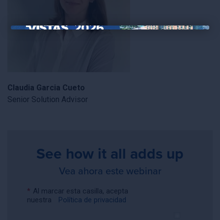
×
Claudia Garcia Cueto
Senior Solution Advisor
See how it all adds up
Vea ahora este webinar
*
Al marcar esta casilla, acepta
nuestra
Política de privacidad