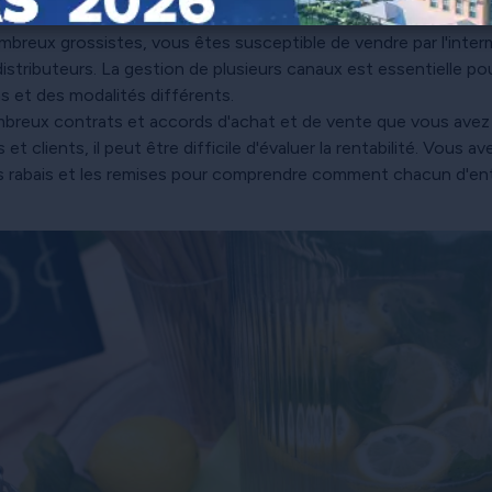
eux grossistes, vous êtes susceptible de vendre par l'intermé
 distributeurs. La gestion de plusieurs canaux est essentielle p
s et des modalités différents.
eux contrats et accords d'achat et de vente que vous avez c
 et clients, il peut être difficile d'évaluer la rentabilité. Vous a
 les rabais et les remises pour comprendre comment chacun d'e