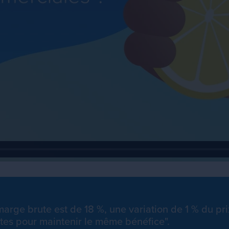
 marge brute est de 18 %, une variation de 1 % du pr
es pour maintenir le même bénéfice".