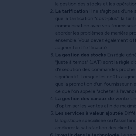
la gestion des stocks et les opérati
La tarification
Il ne s'agit pas d'une 
que la tarification "cost-plus", la tar
communication avec vos fournisseurs, 
aborder les problèmes de manière proa
ensemble. Vous devez également offrir
augmentent l'efficacité.
La gestion des stocks
En règle géné
"juste à temps" (JAT) sont la règle d
d'exécution des commandes proche de 
significatif. Lorsque les coûts augm
que la promotion d'un fournisseur n'
ce que l'on appelle "acheter à l'avan
La gestion des canaux de vente
Une
d'optimiser les ventes afin de maximi
Les services à valeur ajoutée
Diffé
la logistique spécialisée ou l'assist
améliorer la satisfaction des clients.
Investir dans la technologie
Le sect