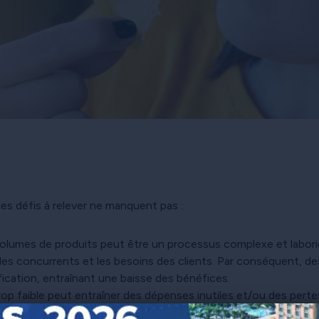
les défis à relever ne manquent pas :
 volumes de produits peut être un processus complexe et labor
des concurrents et les besoins des clients. Par conséquent, 
ification, entraînant une baisse des bénéfices.
op faible peut entraîner des dépenses inutiles et/ou des pertes
fin de vous assurer que les produits sont disponibles au bon