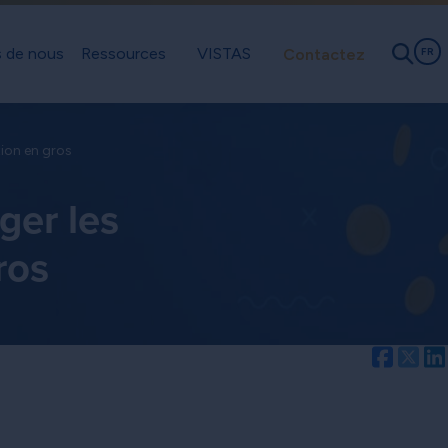
 de nous
Ressources
VISTAS
Contactez
FR
tion en gros
ger les
ros
Facebo
Twi