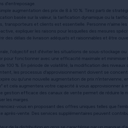
ons d'entreposage.
simple augmentation des prix de 8 à 10 %. Tirez parti de stratégie
ification basée sur la valeur, la tarification dynamique ou la tar
transporteurs et clients est essentielle. Personne n'aime les 
ctive, expliquer les raisons pour lesquelles des mesures spéci
 des délais de livraison adéquats et raisonnables et être ouve
rale, l'objectif est d'éviter les situations de sous-stockage o
'or pour fonctionner avec une efficacité maximale et minimiser
100 %. En période de volatilité, la modification des niveaux 
entent, les processus d'approvisionnement doivent se concentr
expire ou qu'une nouvelle augmentation de prix n'intervienne, 
ce" et cela augmentera votre capacité à vous approvisionner à 
 gestion efficace des canaux de vente permet de réduire le ri
ser les marges.
renciez-vous en proposant des offres uniques telles que l'emba
ance après-vente. Des services supplémentaires peuvent contrib
eur de la distribution en gros se caractérise par un manque d'ag