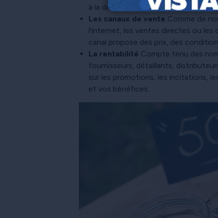
à la demande des clients.
Les canaux de vente
Comme de nombr
l'internet, les ventes directes ou les
canal propose des prix, des condition
La rentabilité
Compte tenu des nombr
fournisseurs, détaillants, distributeurs
sur les promotions, les incitations,
et vos bénéfices.