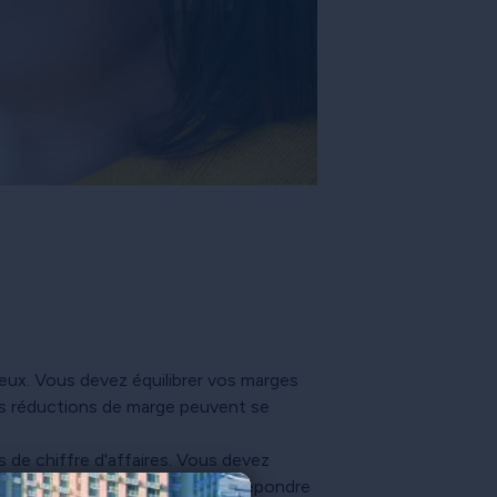
ieux. Vous devez équilibrer vos marges
des réductions de marge peuvent se
 de chiffre d'affaires. Vous devez
 moment et au bon endroit pour répondre