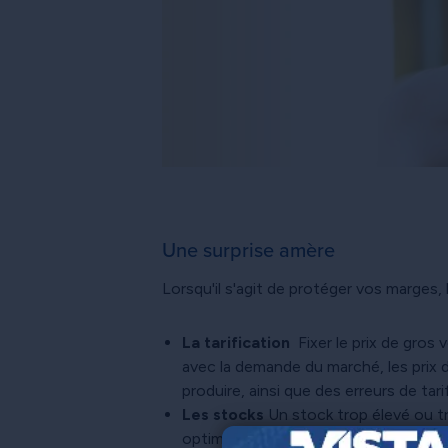
Une surprise amère
Lorsqu'il s'agit de protéger vos marges, 
La
tarification
Fixer le prix de gros
avec la demande du marché, les prix 
produire, ainsi que des erreurs de tar
Les stocks
Un stock trop élevé ou tr
optimiser votre gestion des stocks a