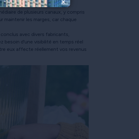
×
diaire de plusieurs canaux, y compris
our maintenir les marges, car chaque
onclus avec divers fabricants,
vez besoin d'une visibilité en temps réel
ntre eux affecte réellement vos revenus