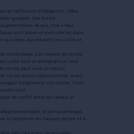
s de tarification intelligentes, telles
ification groupée. Une bonne
augmentations de prix, mais il faut
fiques sont prises et exécuter les plans
rt aux idées qui réduisent les coûts et
u de surstockage. Les niveaux de stocks
 les coûts tout en atteignant un taux
de stocks peut avoir un impact
er sur les achats opportunistes. Avant
envisagez d'augmenter vos stocks. C'est
moindre coût.
sque de conflit entre les canaux et
llage personnalisé, le pré-assemblage,
uer à compenser les hausses de prix et à
ilité dans l'adoption de nouvelles