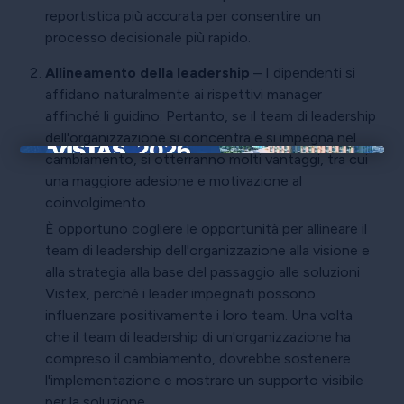
reportistica più accurata per consentire un
processo decisionale più rapido.
Allineamento della leadership
– I dipendenti si
affidano naturalmente ai rispettivi manager
affinché li guidino. Pertanto, se il team di leadership
dell'organizzazione si concentra e si impegna nel
cambiamento, si otterranno molti vantaggi, tra cui
×
una maggiore adesione e motivazione al
coinvolgimento.
È opportuno cogliere le opportunità per allineare il
team di leadership dell'organizzazione alla visione e
alla strategia alla base del passaggio alle soluzioni
Vistex, perché i leader impegnati possono
influenzare positivamente i loro team. Una volta
che il team di leadership di un'organizzazione ha
compreso il cambiamento, dovrebbe sostenere
l'implementazione e mostrare un supporto visibile
per la soluzione.