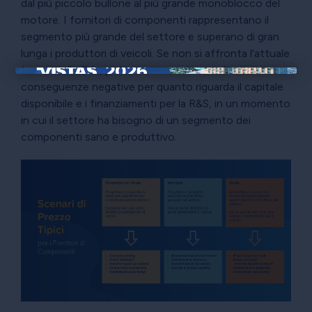
dal più piccolo bullone al più grande monoblocco del
motore. I fornitori di componenti rappresentano il
segmento più grande del settore e superano di gran
lunga i produttori di veicoli. Se non si affronta l'attuale
tsunami di sfide, potremmo assistere a ulteriori
×
conseguenze negative per quanto riguarda il capitale
disponibile e i finanziamenti per la R&S, in un momento
in cui il settore ha bisogno di un segmento dei
componenti sano e produttivo.