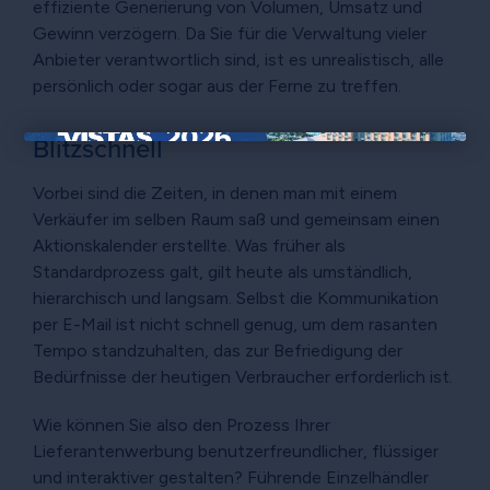
effiziente Generierung von Volumen, Umsatz und
Gewinn verzögern. Da Sie für die Verwaltung vieler
Anbieter verantwortlich sind, ist es unrealistisch, alle
persönlich oder sogar aus der Ferne zu treffen.
Blitzschnell
×
Vorbei sind die Zeiten, in denen man mit einem
Verkäufer im selben Raum saß und gemeinsam einen
Aktionskalender erstellte. Was früher als
Standardprozess galt, gilt heute als umständlich,
hierarchisch und langsam. Selbst die Kommunikation
per E-Mail ist nicht schnell genug, um dem rasanten
Tempo standzuhalten, das zur Befriedigung der
Bedürfnisse der heutigen Verbraucher erforderlich ist.
Wie können Sie also den Prozess Ihrer
Lieferantenwerbung benutzerfreundlicher, flüssiger
und interaktiver gestalten? Führende Einzelhändler