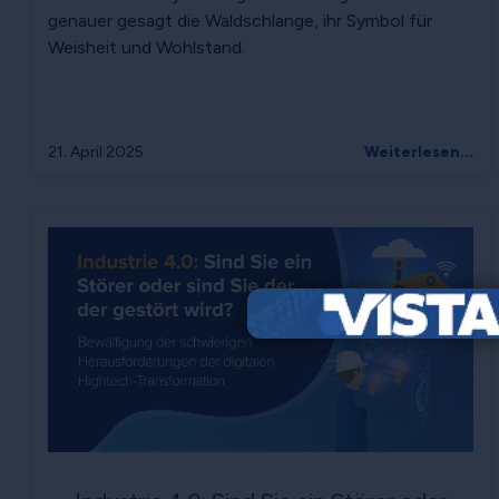
genauer gesagt die Waldschlange, ihr Symbol für
Weisheit und Wohlstand.
21. April 2025
Weiterlesen...