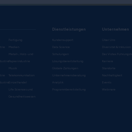
Dienstleistungen
Unternehmen
t
Fertigung
Kundensupport
Über Uns
trie
Medien
Data Science
Diversität & Inklusion
Metall-, Holz- und
Schulungen
Das Vistex Führungs
dustrie
Papierindustrie
Lösungsbereitstellung
Karriere
Musik
Globale Zahlungen
Standorte
trie
Telekommunikation
Unternehmensberatung
Nachhaltigkeit
dustrie
Einzelhandel
Analytik
Events
Life Sciences und
Programmbereitstellung
Webinare
Gesundheitswesen