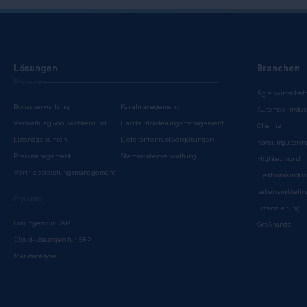
Lösungen
Branchen
Prozesse
Agrarwirtschaf
Bonusverwaltung
Kanalmanagement
Automobilindus
Verwaltung von Rechten und
Handelsförderungsmanagement
Chemie
Lizenzgebühren
Lieferantenrückvergütungen
Konsumgüterin
Preismanagement
Stammdatenverwaltung
Hightech und
Vertriebsleistungsmanagement
Elektronikindus
Lebensmittelin
Produkte
Lizenzierung
Lösungen für SAP
Großhandel
Cloud-Lösungen für ERP
Marktanalyse