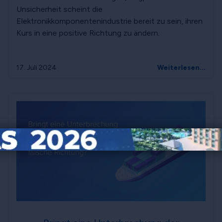
Unsicherheit scheint die
Elektronikkomponentenindustrie bereit zu sein, ihren
Kurs in eine positive Richtung zu ändern.
17. Juli 2024
Weiterlesen...