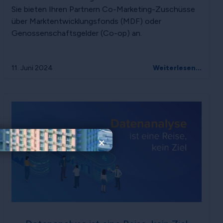
Sie bieten Ihren Partnern Co-Marketing-Zuschüsse
über Marktentwicklungsfonds (MDF) oder
Genossenschaftsgelder (Co-op) an.
11. Juni 2024
Weiterlesen...
×