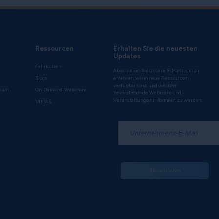
Ressourcen
Erhalten Sie die neuesten
Updates
Fallstudien
Abonnieren Sie unsere E-Mails, um zu
Blogs
erfahren, wann neue Ressourcen
verfügbar sind, und um über
team
On-Demand-Webinare
bevorstehende Webinare und
Veranstaltungen informiert zu werden.
VISTAS
*
Abonnieren