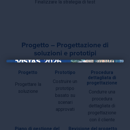
Finalizzare la strategia di test
Progetto – Progettazione di
soluzioni e prototipi
×
Progetto
Prototipo
Procedura
dettagliata di
Costruire un
progettazione
Progettare la
prototipo
soluzione
Condurre una
basato su
procedura
scenari
dettagliata di
approvati
progettazione
con il cliente
Piano di gestione del
Revisione del progetto