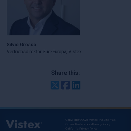
Silvio Grosso
Vertriebsdirektor Süd-Europa, Vistex
Share this:
Twitter
Facebook
LinkedIn
Copyright ©2026 Vistex, Inc.
Site Map
Cookie Preferences
Privacy Policy
California Privacy Policy