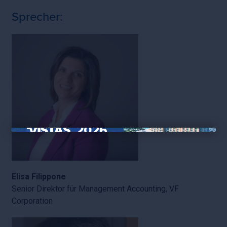
Sprecher:
×
Elisa Filippone
Senior Direktor für Management Accounting, VF
Corporation