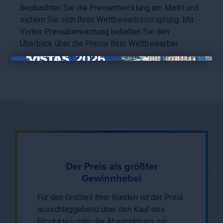
Beobachten Sie die Preisentwicklung am Markt und
sichern Sie sich Ihren Wettbewerbsvorsprung. Mit
Vistex Preisüberwachung behalten Sie den
Überblick über die Preise Ihrer Wettbewerber.
×
Der Preis als größter
Gewinnhebel
Für den Großteil ihrer Kunden ist der Preis
ausschlaggebend über den Kauf des
Produktes oder die Abwanderung zur