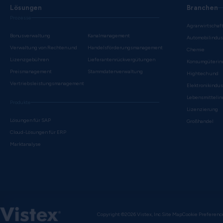
Lösungen
Branchen
Prozesse
Agrarwirtschaf
Bonusverwaltung
Kanalmanagement
Automobilindus
Verwaltung von Rechten und
Handelsförderungsmanagement
Chemie
Lizenzgebühren
Lieferantenrückvergütungen
Konsumgüterin
Preismanagement
Stammdatenverwaltung
Hightech und
Vertriebsleistungsmanagement
Elektronikindus
Lebensmittelin
Produkte
Lizenzierung
Lösungen für SAP
Großhandel
Cloud-Lösungen für ERP
Marktanalyse
Copyright ©2026 Vistex, Inc.
Site Map
Cookie Preferenc