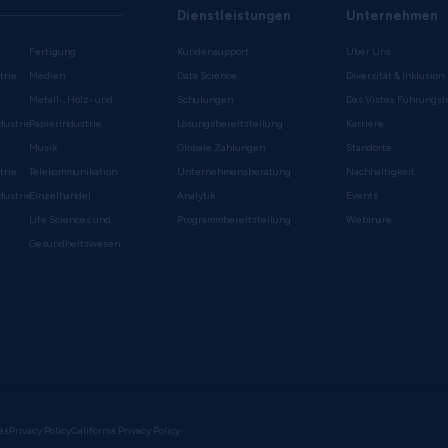
Dienstleistungen
Unternehmen
t
Fertigung
Kundensupport
Über Uns
trie
Medien
Data Science
Diversität & Inklusion
Metall-, Holz- und
Schulungen
Das Vistex Führungs
dustrie
Papierindustrie
Lösungsbereitstellung
Karriere
Musik
Globale Zahlungen
Standorte
trie
Telekommunikation
Unternehmensberatung
Nachhaltigkeit
dustrie
Einzelhandel
Analytik
Events
Life Sciences und
Programmbereitstellung
Webinare
Gesundheitswesen
es
Privacy Policy
California Privacy Policy