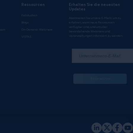
Ressourcen
Erhalten Sie die neuesten
Updates
Fallstudien
Abonnieren Sie unsere E-Mails, um zu
Blogs
erfahren, wann neue Ressourcen
verfügbar sind, und um über
team
On-Demand-Webinare
bevorstehende Webinare und
Veranstaltungen informiert zu werden.
VISTAS
*
Abonnieren