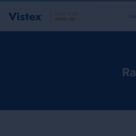
Lö
Ra