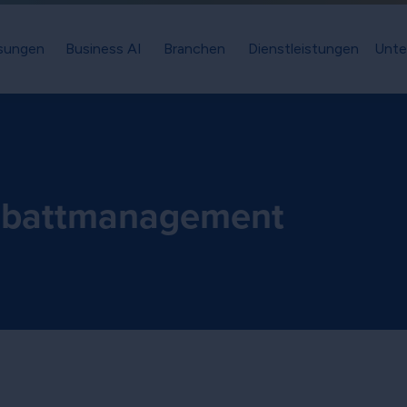
sungen
Business AI
Branchen
Dienstleistungen
Unte
battmanagement